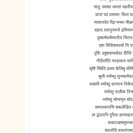
मातु: समस्त जगतां महनीय म
प्राप्तं पदं प्रथमत: किल 
मध्यापतेत दिह मन्थर मीक्
दद्याद दयानुपवनो द्रविणा
दुष्कर्मधर्ममपनीय चिराय
इष्टा विशिष्टमतयो पि यथा
दृष्टि: प्रहूष्टकमलोदर दीप्ति
गीर्देवतैति गरुड़ध्वज 
सृष्टि स्थिति प्रलय केलिषु संस्
श्रुत्यै नमोस्तु शुभकर्मफ
शक्तयै नमोस्तु शतपात्र निकेता
नमोस्तु नालीक निभान
नमोस्तु सोमामृत सोद
सम्पतकराणि सकलेन्द्रिय न
त्व द्वंदनानि दुरिता हरणाद्
यत्कटाक्षसमुपास
संतनोति वचनांगमानस