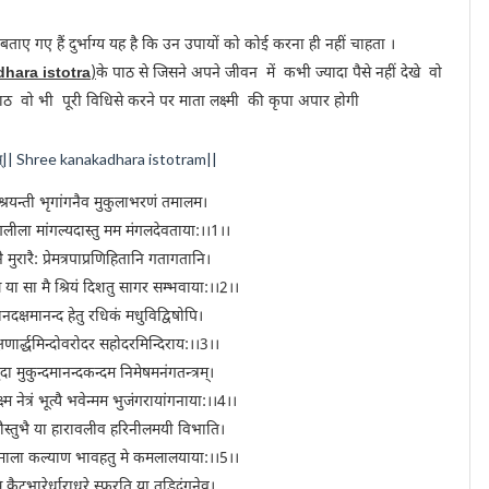
य बताए गए हैं दुर्भाग्य यह है कि उन उपायों को कोई करना ही नहीं चाहता ।
hara istotra
)
के पाठ से जिसने अपने जीवन में कभी ज्यादा पैसे नहीं देखे वो
पाठ वो भी पूरी विधिसे करने पर माता लक्ष्मी की कृपा अपार होगी
्रम्|| Shree kanakadhara istotram||
्रयन्ती भृगांगनैव मुकुलाभरणं तमालम।
लीला मांगल्यदास्तु मम मंगलदेवताया:।।1।।
नै मुरारै: प्रेमत्रपाप्रणिहितानि गतागतानि।
े या सा मै श्रियं दिशतु सागर सम्भवाया:।।2।।
दानदक्षमानन्द हेतु रधिकं मधुविद्विषोपि।
षणार्द्धमिन्दोवरोदर सहोदरमिन्दिराय:।।3।।
 मुकुन्दमानन्दकन्दम निमेषमनंगतन्त्रम्।
नेत्रं भूत्यै भवेन्मम भुजंगरायांगनाया:।।4।।
तकौस्तुभै या हारावलीव हरि‍नीलमयी विभाति।
षमाला कल्याण भावहतु मे कमलालयाया:।।5।।
ैटभारेर्धाराधरे स्फुरति या तडिदंगनेव्।