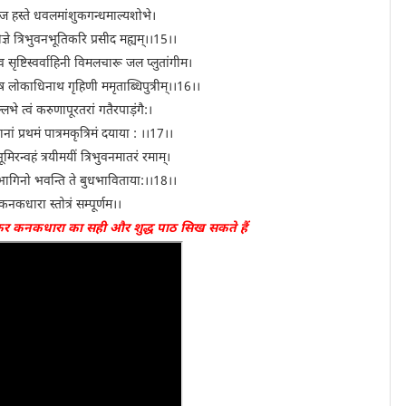
 हस्ते धवलमांशुकगन्धमाल्यशोभे।
ञे त्रिभुवनभूतिकरि प्रसीद मह्यम्।।15।।
 सृष्टिस्वर्वाहिनी विमलचारू जल प्लुतांगीम।
ष लोकाधिनाथ गृहिणी ममृताब्धिपुत्रीम्।।16।।
े त्वं करुणापूरतरां गतैरपाड़ंगै:।
 प्रथमं पात्रमकृत्रिमं दयाया : ।।17।।
भूमिरन्वहं त्रयीमयीं त्रिभुवनमातरं रमाम्।
भागिनो भवन्ति ते बुधभाविताया:।।18।।
कनकधारा स्तोत्रं सम्पूर्णम।।
कर कनकधारा का सही और शुद्ध पाठ सिख सकते हैं