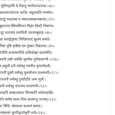
ूर्तिभद्राणि मे दिशतु भार्गवनन्दनाया:।।6।।
यत्प्रभावान्मांगल्य भाजि: मधुमायनि मन्मथेन।
षणार्द्ध मन्दालसं च मकरालयकन्यकाया:।।7।।
म्बुधाराम स्मिभकिंचन विहंग शिशौ विषण्ण।
 दूरं नारायण प्रणयिनी नयनाम्बुवाह:।।8।।
 ययार्द्रदृष्टया त्रिविष्टपपदं सुलभं लभंते।
 रिष्टां पुष्टि कृषीष्ट मम पुष्कर विष्टराया:।।9।।
भामिनीति शाकम्भरीति शशिशेखर वल्लभेति।
थितायै तस्यै ‍नमस्त्रि भुवनैक गुरोस्तरूण्यै ।।10।।
ल प्रसूत्यै रत्यै नमोस्तु रमणीय गुणार्णवायै।
नायै पुष्टयै नमोस्तु पुरूषोत्तम वल्लभायै।।11।।
नायै नमोस्तु दुग्धौदधि जन्म भूत्यै ।
रायै नमोस्तु नारायण वल्लभायै।।12।।
न्दानि साम्राज्यदान विभवानि सरोरूहाक्षि।
यतानि मामेव मातर निशं कलयन्तु नान्यम्।।13।।
ना विधि: सेवकस्य कलार्थ सम्पद:।
ंसत्वां मुरारिहृदयेश्वरीं भजे।।14।।