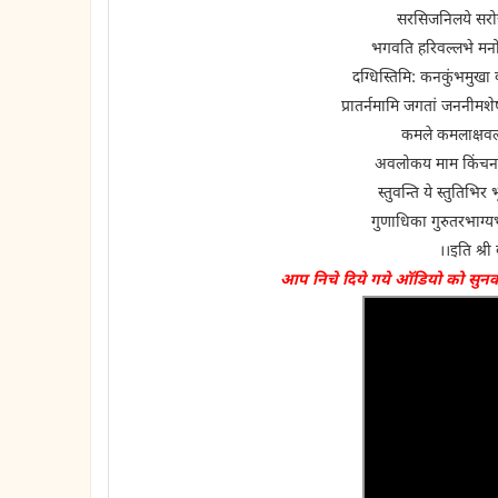
सरसिजनिलये सरोज
भगवति हरिवल्लभे मनोज्
दग्धिस्तिमि: कनकुंभमुखा व
प्रातर्नमामि जगतां जननीमशे
कमले कमलाक्षवल्लभ
अवलोकय माम किंचनानां
स्तुवन्ति ये स्तुतिभिर 
गुणाधिका गुरुतरभाग्य
।।इति श्री 
आप निचे दिये गये ऑडियो को सुन