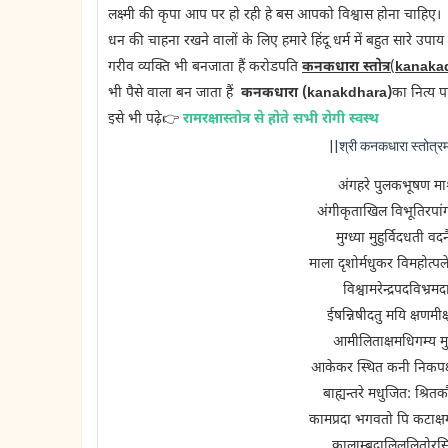
लक्ष्मी की कृपा आप पर हो रही हे बस आपको विश्वास होना चाहिए।
धन की चाहना रखने वालों के लिए हमारे हिंदू धर्म में बहुत सारे उपा
गरीव व्यक्ति भी बनजाता हैं करोडपति
कनकधारा स्तोत्र
(
kanakad
भी पैसे वाला बन जाता हैं
कनकधारा (kanakdhara)
का नित्य 
इसे भी पढ़े👉
रामरक्षास्तोत्र से होते सभी रोगी स्वस्थ
||श्री कनकधारा स्तोत
अंगहरे पुलकभूषण माश
अंगीकृताखिल विभूतिरपांग
मुग्ध्या मुहुर्विदधती वद
माला दृशोर्मधुकर विमहोत्पल
विश्वामरेन्द्रपदविभ्रम
ईषन्निषीदतु मयि क्षणमीक्
आमीलिताक्षमधिगम्य मुदा
आकेकर स्थित कनी निकपक्ष्म 
बाह्यन्तरे मधुजित: श्रि
कामप्रदा भगवतो पि कटाक्
कालाम्बुदालिललितोरसि क